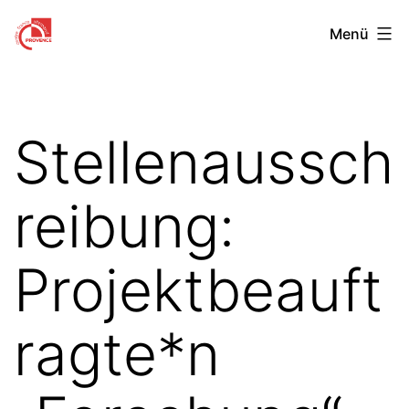
Zum
Centre
Menü
Inhalt
Franco-
springen
Allemand
de
Stellenaussch
Provence
reibung:
Projektbeauft
ragte*n