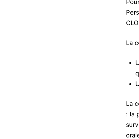
Pour
Pers
CLO
La c
U
q
U
La c
: la
surv
oral