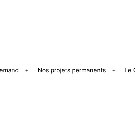
llemand
Nos projets permanents
Le 
Ouvrir
Ouvrir
le
le
menu
menu