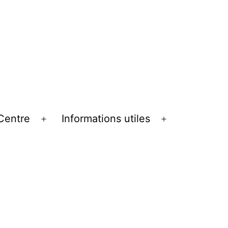
Centre
Informations utiles
Ouvrir
Ouvrir
le
le
menu
menu