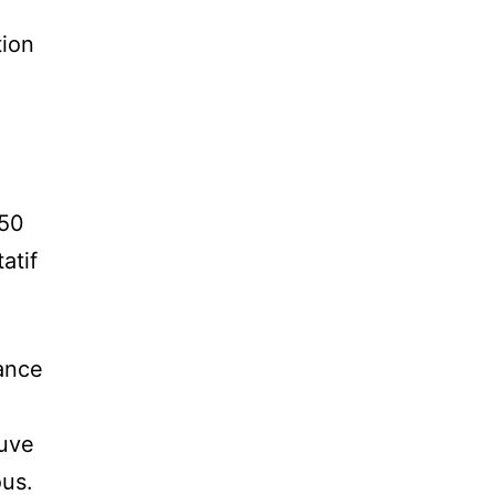
tion
 50
atif
tance
euve
ous.