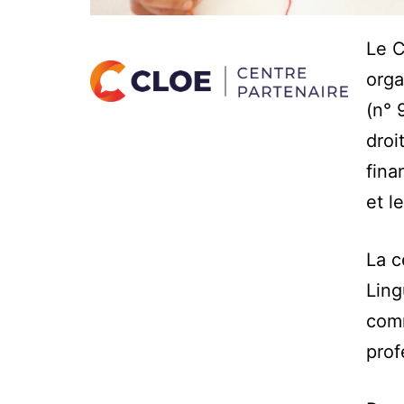
Le C
orga
(n° 
droi
fina
et l
La c
Ling
comm
prof