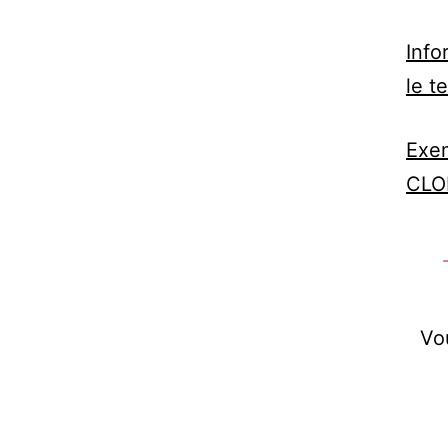
Info
le t
Exem
CLO
Vou