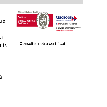
nue
ur
Consulter notre certificat
tifs
à