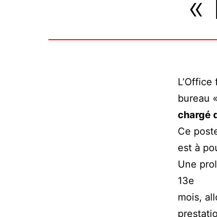
«
L’Office
bureau «
chargé 
Ce poste
est à po
Une prol
13e
mois, al
prestatio