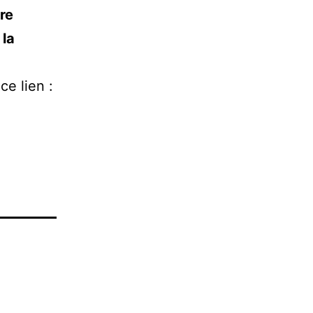
re
 la
ce lien :