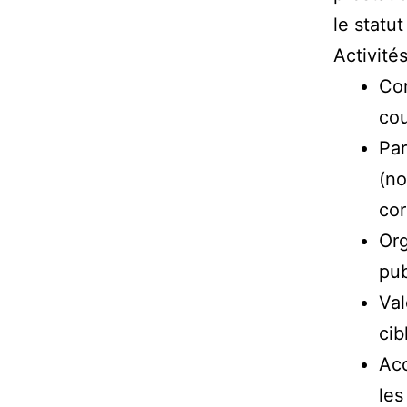
le statu
Activités
Con
cou
Par
(no
cor
Org
pub
Val
cib
Acc
les