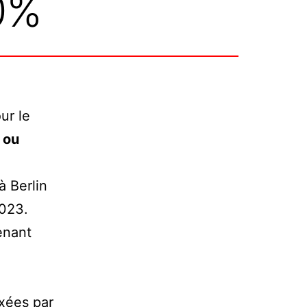
0%
ur le
 ou
à Berlin
2023.
enant
ixées par