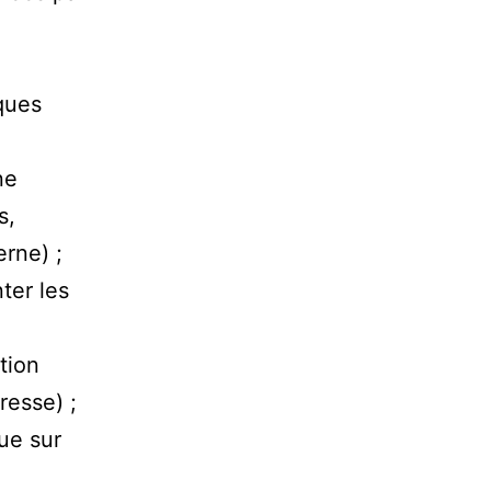
ques
ne
s,
rne) ;
ter les
tion
resse) ;
ue sur