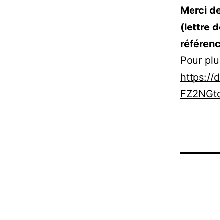
Merci de
(lettre 
référen
Pour plu
https://
FZ2NGtq