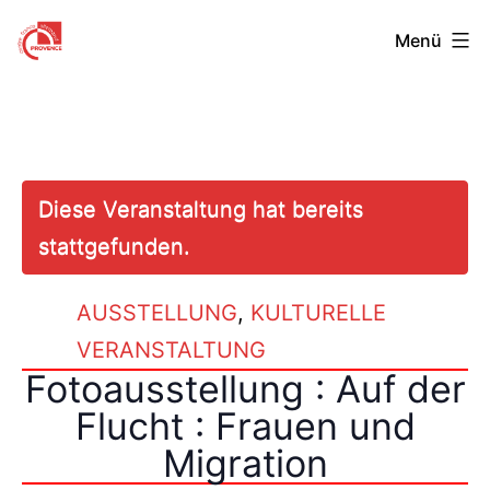
Zum
Centre
Menü
Inhalt
Franco-
springen
Allemand
de
Provence
Diese Veranstaltung hat bereits
stattgefunden.
AUSSTELLUNG
,
KULTURELLE
VERANSTALTUNG
Fotoausstellung : Auf der
Flucht : Frauen und
Migration