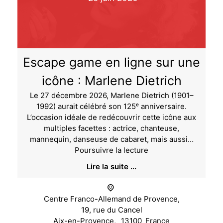
Escape game en ligne sur une
icône : Marlene Dietrich
Le 27 décembre 2026, Marlene Dietrich (1901–
1992) aurait célébré son 125ᵉ anniversaire.
L’occasion idéale de redécouvrir cette icône aux
multiples facettes : actrice, chanteuse,
mannequin, danseuse de cabaret, mais aussi…
Escape
Poursuivre la lecture
game
Lire la suite ...
en
ligne
sur
Centre Franco-Allemand de Provence,
une
19, rue du Cancel
icône
Aix-en-Provence
,
13100
France