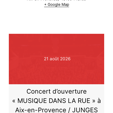
:
+ Google Map
Marlene
Dietrich
21
août
2026
Concert d’ouverture
« MUSIQUE DANS LA RUE » à
Aix-en-Provence / JUNGES