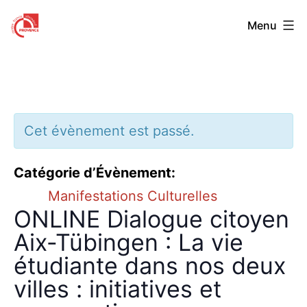
Aller
Centre
Menu
au
Franco-
contenu
Allemand
de
Provence
Cet évènement est passé.
Catégorie d’Évènement:
Manifestations Culturelles
ONLINE Dialogue citoyen
Aix-Tübingen : La vie
étudiante dans nos deux
villes : initiatives et