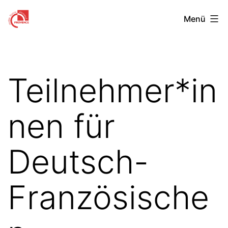
Zum
Centre
Menü
Inhalt
Franco-
springen
Allemand
de
Teilnehmer*in
Provence
nen für
Deutsch-
Französische