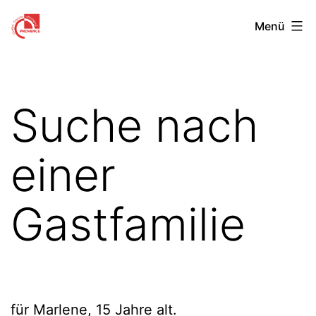
Zum
Centre
Menü
Inhalt
Franco-
springen
Allemand
de
Suche nach
Provence
einer
Gastfamilie
für Marlene, 15 Jahre alt.