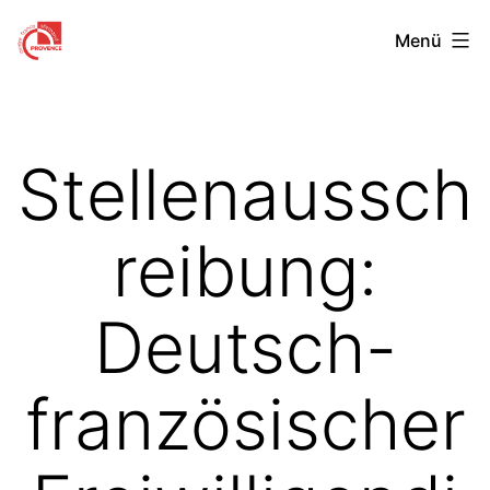
Zum
Centre
Menü
Inhalt
Franco-
springen
Allemand
de
Stellenaussch
Provence
reibung:
Deutsch-
französischer