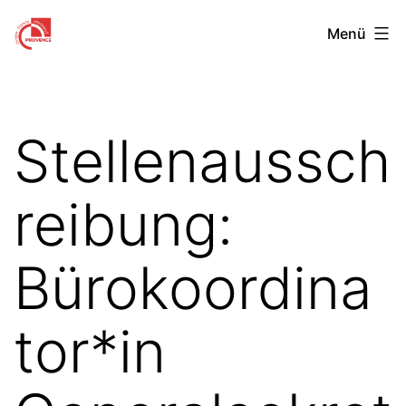
Zum
Centre
Menü
Inhalt
Franco-
springen
Allemand
de
Stellenaussch
Provence
reibung:
Bürokoordina
tor*in