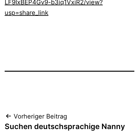
LF9IxBEP4Gv9-b3iq1VxiR2/view?
usp=share_link
Beitragsnavigation
Vorheriger Beitrag
Suchen deutschsprachige Nanny