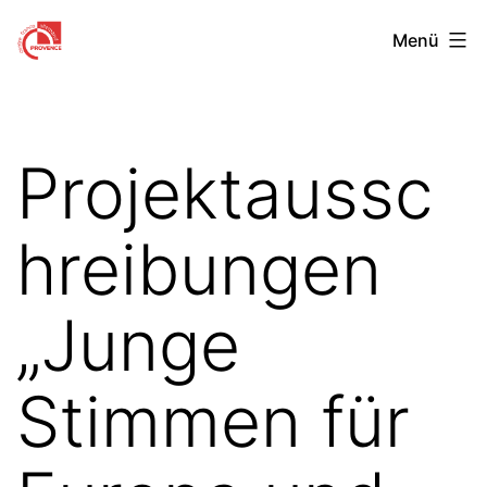
Zum
Centre
Menü
Inhalt
Franco-
springen
Allemand
de
Projektaussc
Provence
hreibungen
„Junge
Stimmen für