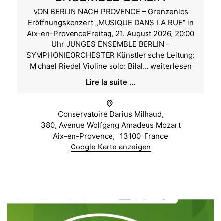
VON BERLIN NACH PROVENCE – Grenzenlos
Eröffnungskonzert „MUSIQUE DANS LA RUE“ in
Aix-en-ProvenceFreitag, 21. August 2026, 20:00
Uhr JUNGES ENSEMBLE BERLIN –
SYMPHONIEORCHESTER Künstlerische Leitung:
Eröffnungskonzert
Michael Riedel Violine solo: Bilal…
weiterlesen
:
Lire la suite ...
« MUSIQUE
DANS
LA
Conservatoire Darius Milhaud,
RUE »
380, Avenue Wolfgang Amadeus Mozart
in
Aix-en-Provence
,
13100
France
Aix-
Google Karte anzeigen
en-
Provence
/
JUNGES
ENSEMBLE
BERLIN