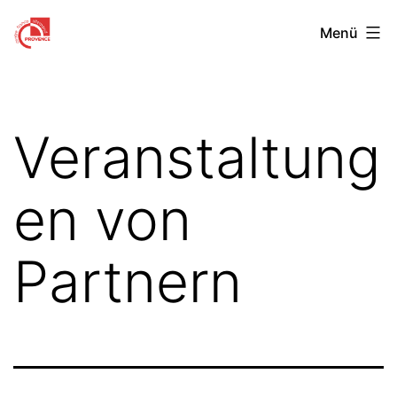
Zum
Centre
Menü
Inhalt
Franco-
springen
Allemand
de
Veranstaltung
Provence
en von
Partnern