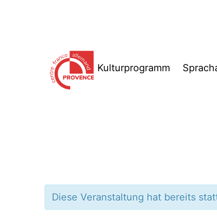
Zum
Inhalt
springen
Kulturprogramm
Sprach
Centre
Franco-
Allemand
de
Provence
Diese Veranstaltung hat bereits sta