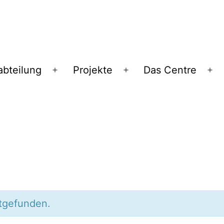
abteilung
Projekte
Das Centre
Menü
Menü
Me
öffnen
öffnen
öf
ttgefunden.