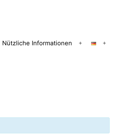
Nützliche Informationen
nü
Menü
Menü
fnen
öffnen
öffnen