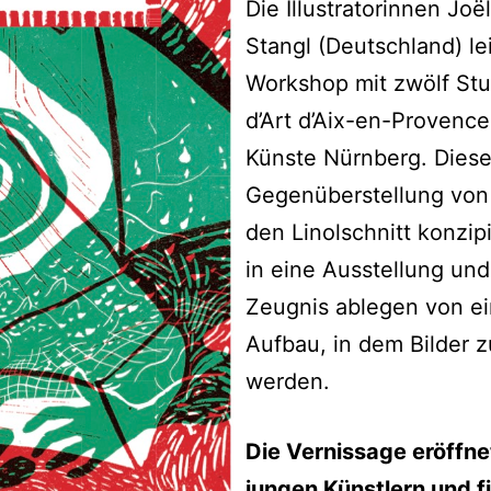
Die Illustratorinnen Joë
Stangl (Deutschland) l
Workshop mit zwölf Stu
d’Art d’Aix-en-Provenc
Künste Nürnberg. Diese
Gegenüberstellung von
den Linolschnitt konzi
in eine Ausstellung und
Zeugnis ablegen von e
Aufbau, in dem Bilder 
werden.
Die Vernissage eröffne
jungen Künstlern und f