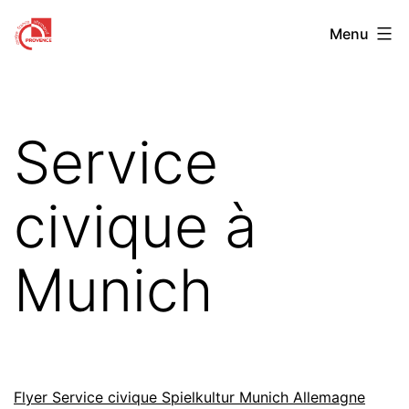
Aller
Centre
Menu
au
Franco-
contenu
Allemand
de
Service
Provence
civique à
Munich
Flyer Service civique Spielkultur Munich Allemagne