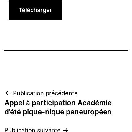
Télécharger
Navigation
Publication précédente
Appel à participation Académie
de
d’été pique-nique paneuropéen
l’article
Publication suivante