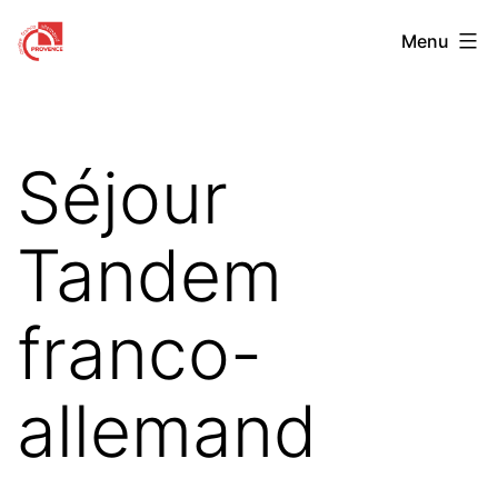
Aller
Centre
Menu
au
Franco-
contenu
Allemand
de
Séjour
Provence
Tandem
franco-
allemand