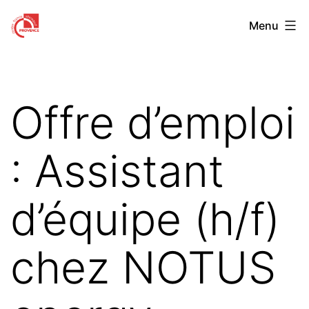
Aller
Centre
Menu
au
Franco-
contenu
Allemand
de
Offre d’emploi
Provence
: Assistant
d’équipe (h/f)
chez NOTUS