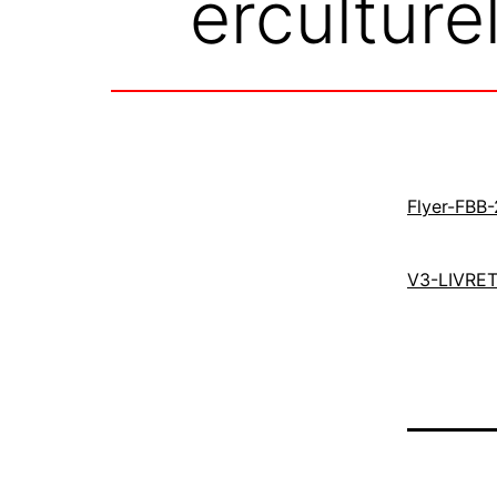
erculture
Flyer-FBB
V3-LIVRE