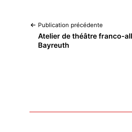
Navigation
Publication précédente
Atelier de théâtre franco-a
de
Bayreuth
l’article