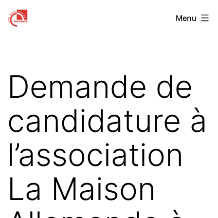
Aller
Centre
Menu
au
Franco-
contenu
Allemand
de
Demande de
Provence
candidature à
l’association
La Maison