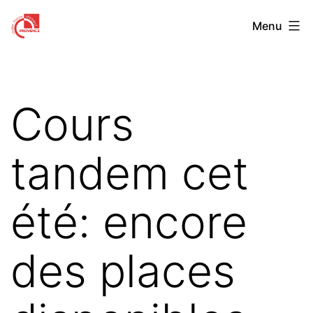
Aller
Centre
Menu
au
Franco-
contenu
Allemand
de
Cours
Provence
tandem cet
été: encore
des places