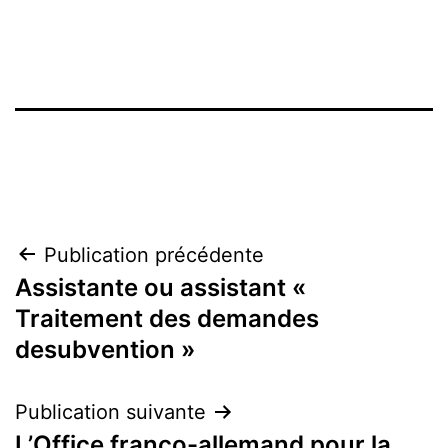
Navigation
Publication précédente
Assistante ou assistant «
de
Traitement des demandes
l’article
desubvention »
Publication suivante
L’Office franco-allemand pour la