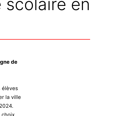
 scolaire en
gne de
 élèves
 la ville
 2024.
e choix