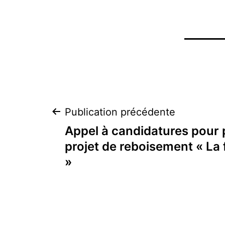
Navigation
Publication précédente
Appel à candidatures pour 
de
projet de reboisement « La
»
l’article