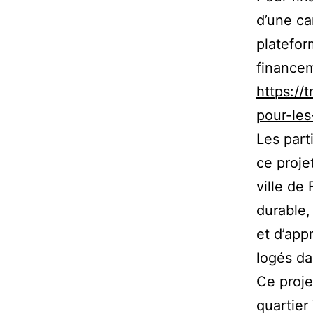
d’une ca
platefor
financem
https://
pour-le
Les part
ce proje
ville de
durable,
et d’app
logés da
Ce projet
quartier