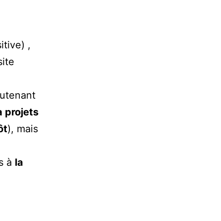
tive) ,
ite
outenant
à projets
ôt
), mais
es à
la