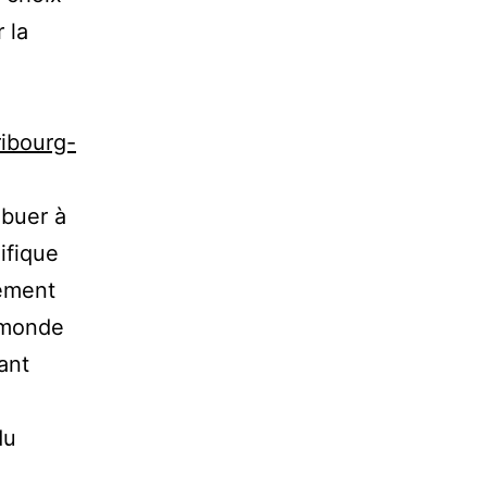
 la
ribourg-
ibuer à
ifique
pement
u monde
ant
du