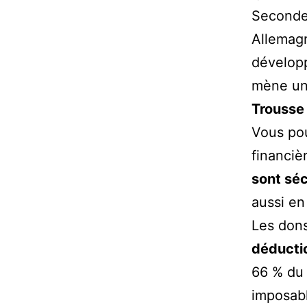
Seconde 
Allemagn
développ
mène une
Trousse 
Vous pou
financiè
sont séc
aussi en
Les dons
déductio
66 % du 
imposabl