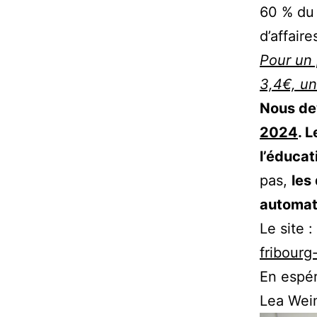
60 % du 
d’affair
Pour un 
3,4€, un
Nous de
2024
. 
l’éducat
pas,
les
automat
Le site :
fribourg
En espér
Lea Wei