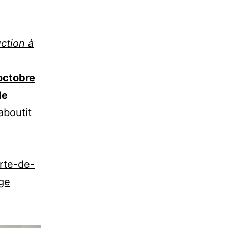
ction à
 octobre
de
’aboutit
erte-de-
nge