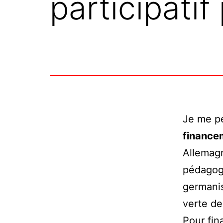
participati
Je me pe
financem
Allemagn
pédagogi
germanis
verte de
Pour fin