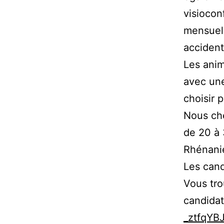
visiocon
mensuel 
accident
Les anim
avec une
choisir 
Nous ch
de 20 à 
Rhénani
Les cand
Vous tro
candidat
_ztfqYB