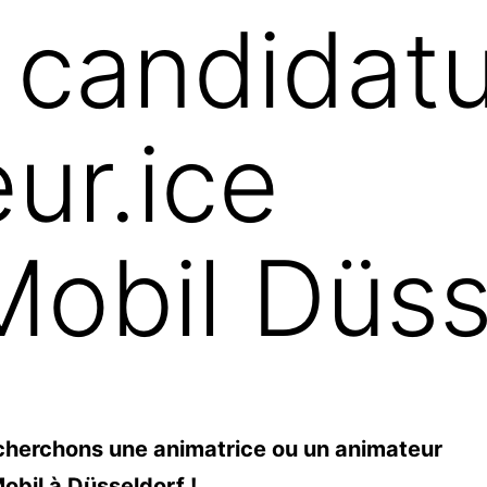
 candidatu
ur.ice
obil Düss
cherchons une animatrice ou un animateur
bil à Düsseldorf !