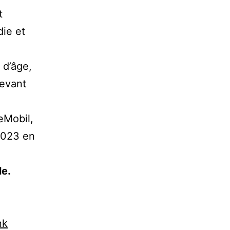
t
die et
 d’âge,
devant
eMobil,
 2023 en
le.
nk