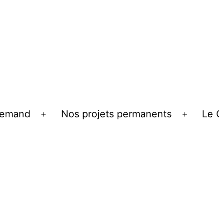
llemand
Nos projets permanents
Le 
Ouvrir
Ouvrir
le
le
menu
menu