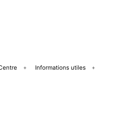
Centre
Informations utiles
Ouvrir
Ouvrir
le
le
menu
menu