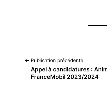
Navigation
Publication précédente
Appel à candidatures : Anim
de
FranceMobil 2023/2024
l’article