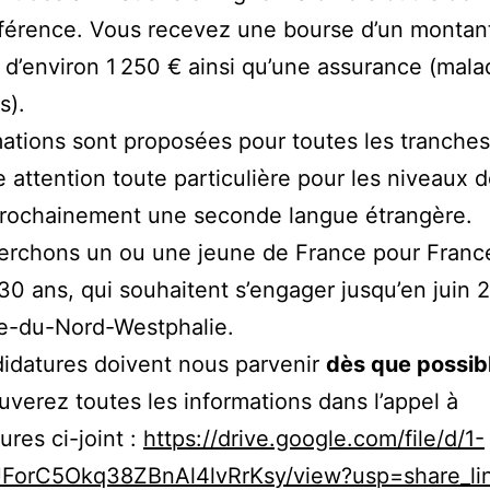
férence. Vous recevez une bourse d’un montan
d’environ 1 250 € ainsi qu’une assurance (mala
s).
ations sont proposées pour toutes les tranches
 attention toute particulière pour les niveaux 
prochainement une seconde langue étrangère.
erchons un ou une jeune de France pour Franc
30 ans, qui souhaitent s’engager jusqu’en juin
e-du-Nord-Westphalie.
idatures doivent nous parvenir
dès que possib
uverez toutes les informations dans l’appel à
ures ci-joint :
https://drive.google.com/file/d/1-
JForC5Okq38ZBnAl4lvRrKsy/view?usp=share_li