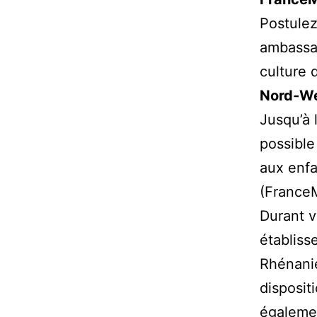
Postule
ambassad
culture 
Nord-We
Jusqu’à 
possible
aux enfa
(FranceM
Durant v
établiss
Rhénanie
disposit
égalemen