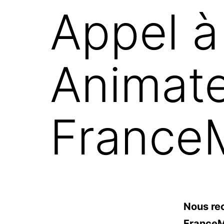
Appel à
Animate
FranceM
Nous re
FranceMo