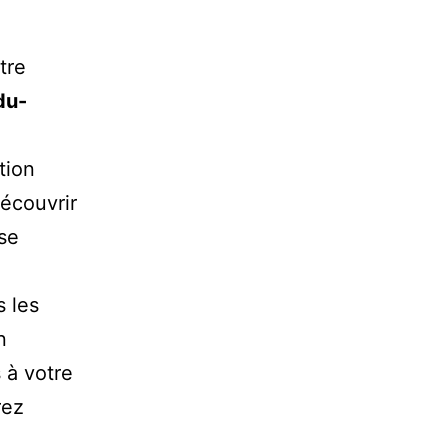
tre
du-
tion
découvrir
ise
 les
n
 à votre
rez