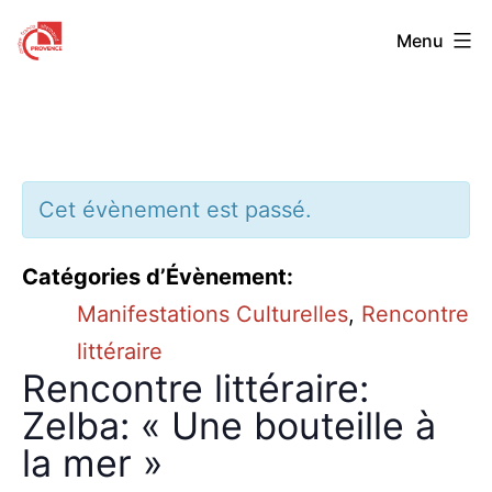
Aller
Centre
Menu
au
Franco-
contenu
Allemand
de
Provence
Cet évènement est passé.
Catégories d’Évènement:
Manifestations Culturelles
,
Rencontre
littéraire
Rencontre littéraire:
Zelba: « Une bouteille à
la mer »