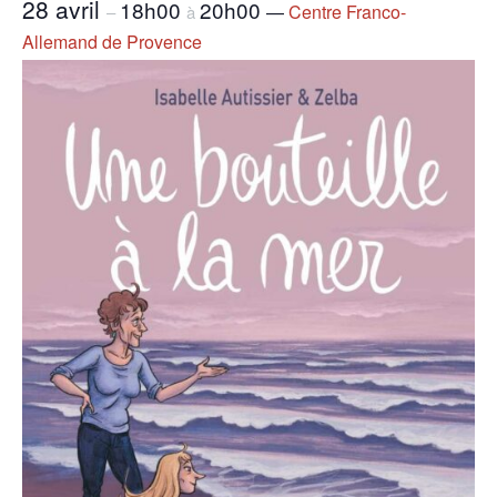
28 avril
18h00
20h00
—
Centre Franco-
–
à
Allemand de Provence