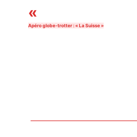
Navigation
«
Évènement
Apéro globe-trotter : « La Suisse »