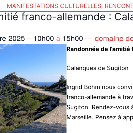
MANIFESTATIONS CULTURELLES
,
RENCON
itié franco-allemande : Ca
bre 2025
–
10h00
à
15h00
—
domaine de
Randonnée de l’amitié
Calanques de Sugiton
Ingrid Böhm nous convi
franco-allemande à tra
Sugiton. Rendez-vous 
Marseille. Pensez à app