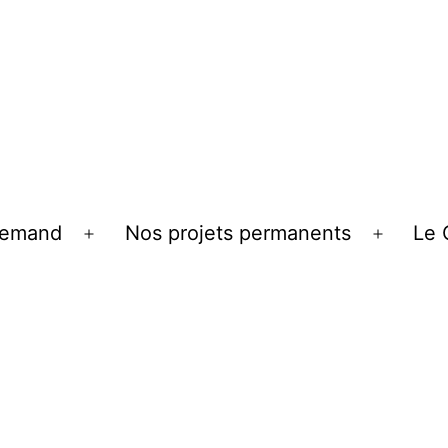
llemand
Nos projets permanents
Le 
Ouvrir
Ouvrir
le
le
menu
menu