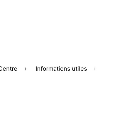
Centre
Informations utiles
Ouvrir
Ouvrir
le
le
menu
menu