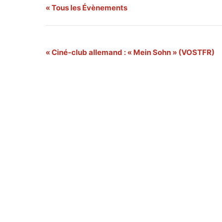
« Tous les Évènements
Navigation
«
Ciné-club allemand : « Mein Sohn » (VOSTFR)
Évènement