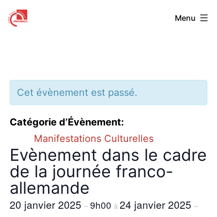
Aller
Centre
Menu
au
Franco-
contenu
Allemand
de
Provence
Cet évènement est passé.
Catégorie d’Évènement:
Manifestations Culturelles
Evènement dans le cadre
de la journée franco-
allemande
20 janvier 2025
24 janvier 2025
9h00
–
à
–