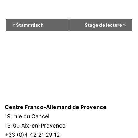
Navigation
«
Stammtisch
Stage de lecture
»
Évènement
Centre Franco-Allemand de Provence
19, rue du Cancel
13100 Aix-en-Provence
+33 (0)4 42 21 29 12