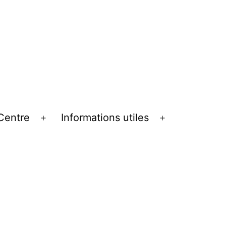
Centre
Informations utiles
Ouvrir
Ouvrir
le
le
menu
menu