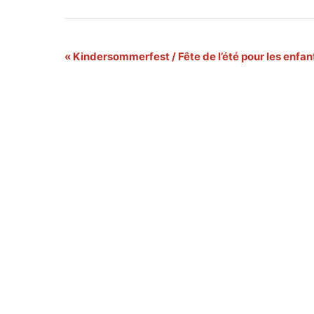
Navigation
«
Kindersommerfest / Fête de l’été pour les enfa
Évènement