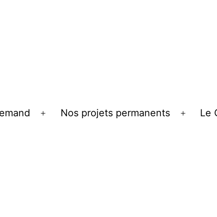
llemand
Nos projets permanents
Le 
Ouvrir
Ouvrir
le
le
menu
menu