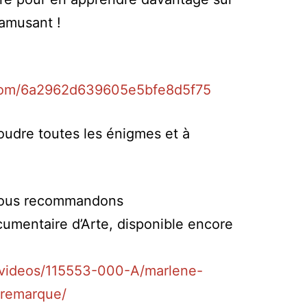
’amusant !
y.com/6a2962d639605e5bfe8d5f75
oudre toutes les énigmes et à
vous recommandons
umentaire d’Arte, disponible encore
r/videos/115553-000-A/marlene-
-remarque/