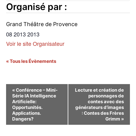
Organisé par :
Grand Théâtre de Provence
08 2013 2013
Voir le site Organisateur
« Tous les Évènements
Navigation
«
Conférence – Mini-
Lecture et création de
Série IA Intelligence
personnages de
Évènement
Artificielle:
contes avec des
Opportunités.
générateurs d’images
Applications.
: Contes des Frères
Dangers?
Grimm
»