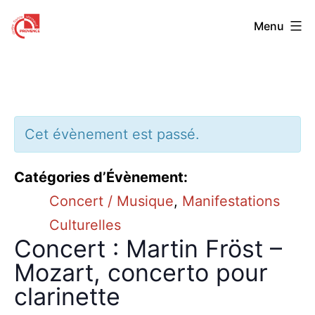
Aller
Centre
Menu
au
Franco-
contenu
Allemand
de
Provence
Cet évènement est passé.
Catégories d’Évènement:
Concert / Musique
,
Manifestations
Culturelles
Concert : Martin Fröst –
Mozart, concerto pour
clarinette