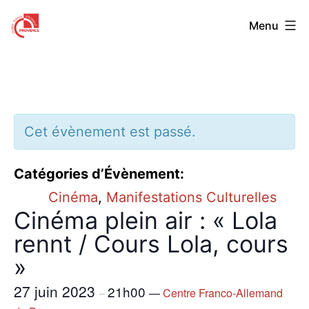
Aller
Centre
Menu
au
Franco-
contenu
Allemand
de
Provence
Cet évènement est passé.
Catégories d’Évènement:
Cinéma
,
Manifestations Culturelles
Cinéma plein air : « Lola
rennt / Cours Lola, cours
»
27 juin 2023
21h00
—
Centre Franco-Allemand
–