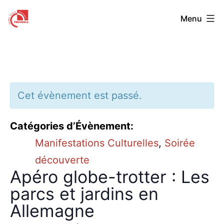
Aller
Centre
Menu
au
Franco-
contenu
Allemand
de
Provence
Cet évènement est passé.
Catégories d’Évènement:
Manifestations Culturelles
,
Soirée
découverte
Apéro globe-trotter : Les
parcs et jardins en
Allemagne