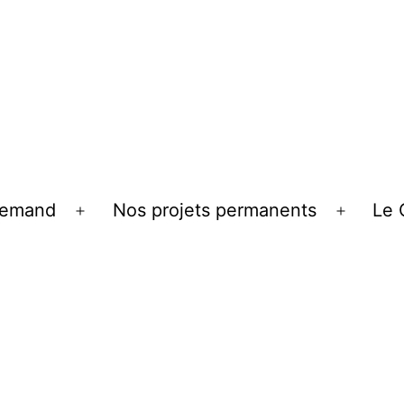
llemand
Nos projets permanents
Le 
Ouvrir
Ouvrir
le
le
menu
menu