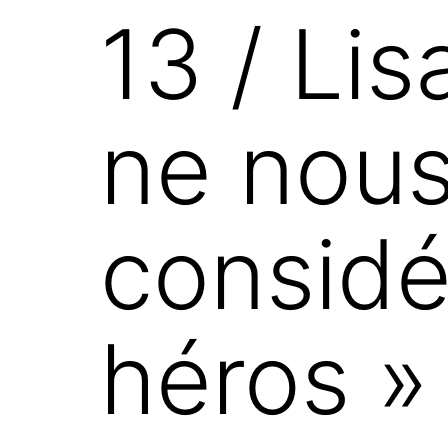
13 / Lis
ne nou
consid
héros »