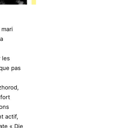
 mari
la
 les
aque pas
zhorod,
fort
ions
 actif,
ate « Die