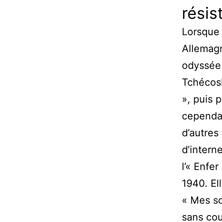
résis
Lorsque 
Allemag
odyssée 
Tchécosl
», puis p
cependan
d’autres
d’intern
l’« Enfe
1940. El
« Mes so
sans cou