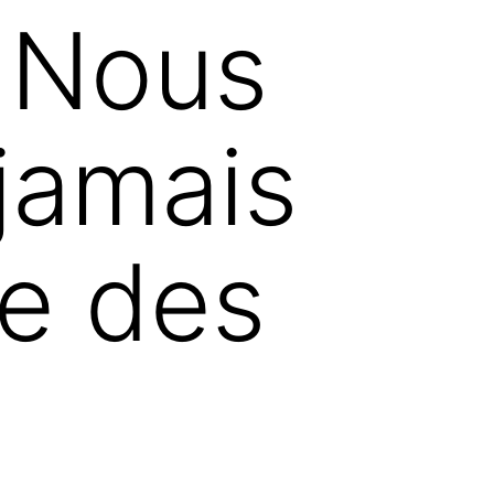
« Nous
jamais
e des