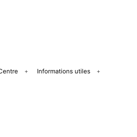
Centre
Informations utiles
Ouvrir
Ouvrir
le
le
menu
menu