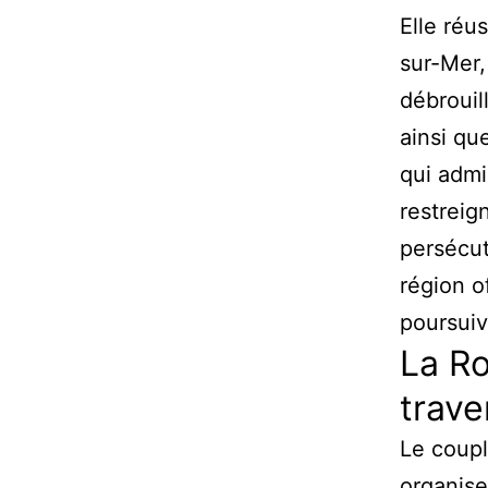
Elle réu
sur-Mer, 
débrouil
ainsi que
qui admi
restreig
persécut
région o
poursuiv
La Ro
trave
Le coupl
organise