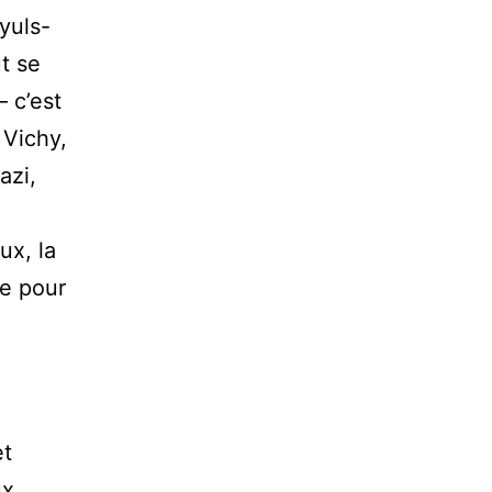
nyuls-
ut se
– c’est
 Vichy,
azi,
ux, la
re pour
et
ux