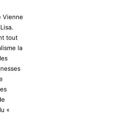
e Vienne
Lisa.
nt tout
alisme la
des
unesses
e
les
de
du «