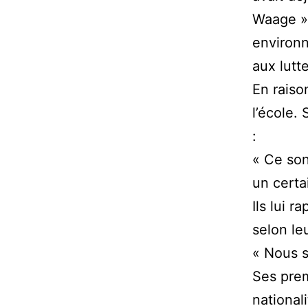
Waage » 
environn
aux lutte
En raiso
l’école.
:
« Ce son
un certa
Ils lui 
selon leu
« Nous s
Ses prem
national