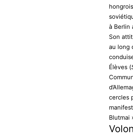
hongrois
soviétiq
à Berlin
Son atti
au long 
conduise
Élèves (
Communis
d’Allema
cercles 
manifest
Blutmai 
Volon