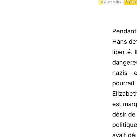
Pendant 
Hans dev
liberté.
dangereu
nazis – 
pourrait 
Elizabet
est marq
désir de
politiqu
avait dé