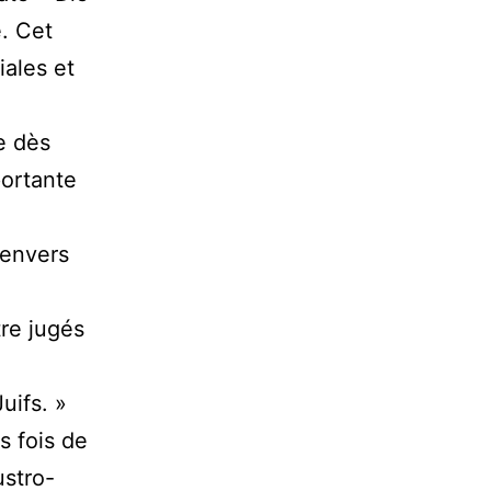
. Cet
iales et
me dès
portante
 envers
tre jugés
uifs. »
s fois de
ustro-