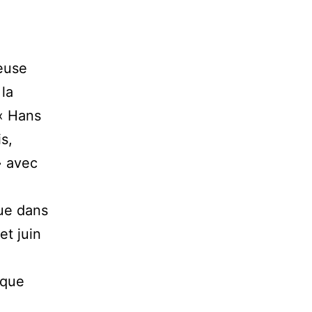
euse
 la
« Hans
is,
» avec
nue dans
et juin
ique