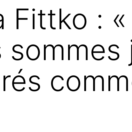
a Fittko : 
s sommes 
érés comm