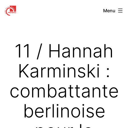
Aller
Centre
Menu
au
Franco-
contenu
Allemand
de
11 / Hannah
Provence
Karminski :
combattante
berlinoise