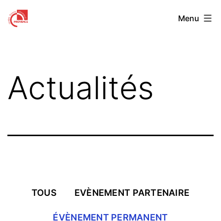
Aller
Centre
Menu
au
Franco-
contenu
Allemand
de
Actualités
Provence
TOUS
EVÈNEMENT PARTENAIRE
ÉVÈNEMENT PERMANENT