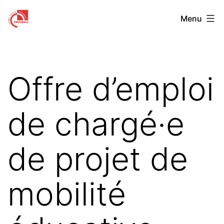
Aller
Centre
Menu
au
Franco-
contenu
Allemand
de
Offre d’emploi
Provence
de chargé·e
de projet de
mobilité