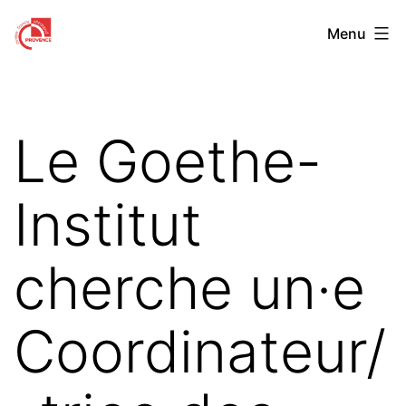
Aller
Centre
Menu
au
Franco-
contenu
Allemand
de
Le Goethe-
Provence
Institut
cherche un·e
Coordinateur/